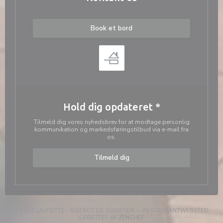
Book et bord
Hold dig opdateret
*
Tilmeld dig vores nyhedsbrev for at modtage personlig
kommunikation og markedsføringstilbud via e-mail fra
os.
Tilmeld dig
© 2026 LAURETTE - BISTROT DE QUARTIER — RESTAURANTWEBSTED
((ÅBNER I ET NYT VINDUE))
OPRETTET AF
ZENCHEF