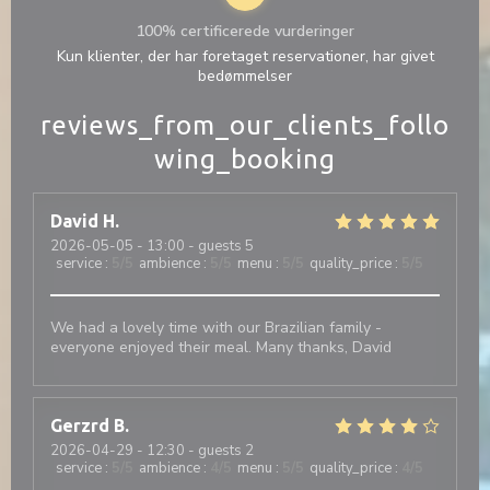
100% certificerede vurderinger
Kun klienter, der har foretaget reservationer, har givet
bedømmelser
reviews_from_our_clients_follo
wing_booking
David
H
2026-05-05
- 13:00 - guests 5
service
:
5
/5
ambience
:
5
/5
menu
:
5
/5
quality_price
:
5
/5
We had a lovely time with our Brazilian family -
everyone enjoyed their meal. Many thanks, David
Gerzrd
B
2026-04-29
- 12:30 - guests 2
service
:
5
/5
ambience
:
4
/5
menu
:
5
/5
quality_price
:
4
/5