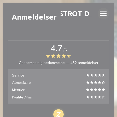
CCookie-styringspanel
LAURETTE - BISTROT DE QUARTIER
Anmeldelser
4.7
/5
Gennemsnitlig bedømmelse —
432 anmeldelser
Service
Atmosfære
Menuer
Kvalitet/Pris