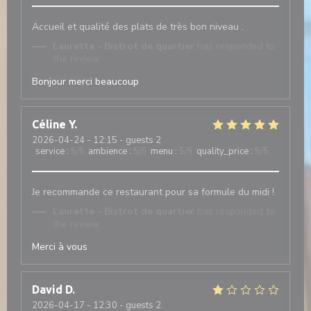
Accueil et qualité des plats de très bon niveau .
Laurette - Bistrot de quartier
has responded to
the review
Bonjour merci beaucoup
Céline
Y
2026-04-24
- 12:15 - guests 2
service
:
5
/5
ambience
:
5
/5
menu
:
5
/5
quality_price
:
5
/5
Je recommande ce restaurant pour sa formule du midi !
Laurette - Bistrot de quartier
has responded to
the review
Merci à vous
David
D
2026-04-17
- 12:30 - guests 2