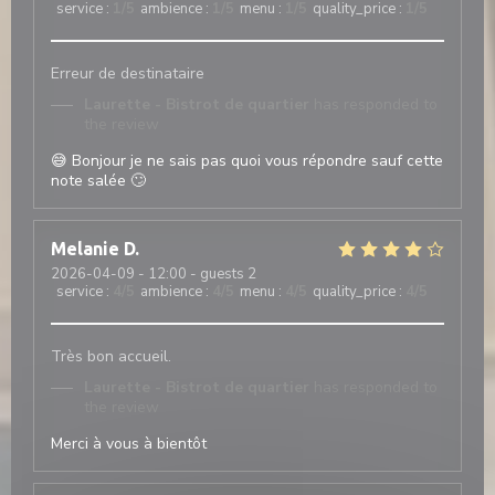
service
:
1
/5
ambience
:
1
/5
menu
:
1
/5
quality_price
:
1
/5
Erreur de destinataire
Laurette - Bistrot de quartier
has responded to
the review
😅 Bonjour je ne sais pas quoi vous répondre sauf cette
note salée 🙄
Melanie
D
2026-04-09
- 12:00 - guests 2
service
:
4
/5
ambience
:
4
/5
menu
:
4
/5
quality_price
:
4
/5
Très bon accueil.
Laurette - Bistrot de quartier
has responded to
the review
Merci à vous à bientôt