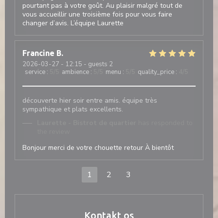
pourtant pas à votre goût. Au plaisir malgré tout de
vous accueillir une troisième fois pour vous faire
changer d’avis. L’équipe Laurette
Francine
B
2026-03-27
- 12:15 - guests 2
service
:
5
/5
ambience
:
5
/5
menu
:
5
/5
quality_price
:
4
/5
découverte hier soir entre amis. équipe très
sympathique et plats excellents.
Laurette - Bistrot de quartier
has responded to
the review
Bonjour merci de votre chouette retour À bientôt
1
2
3
Kontakt os