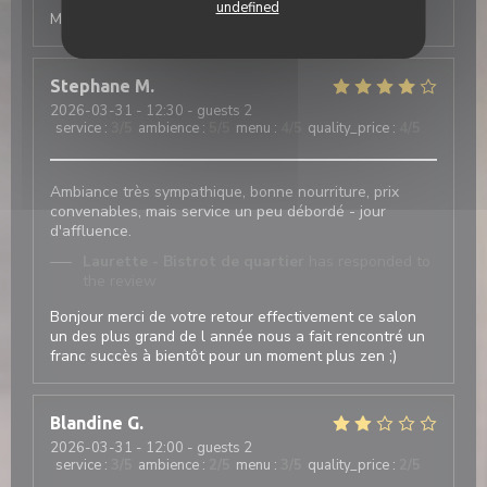
undefined
Merci de votre retour à bientôt chez Laurette
Stephane
M
2026-03-31
- 12:30 - guests 2
service
:
3
/5
ambience
:
5
/5
menu
:
4
/5
quality_price
:
4
/5
Ambiance très sympathique, bonne nourriture, prix
convenables, mais service un peu débordé - jour
d'affluence.
Laurette - Bistrot de quartier
has responded to
the review
Bonjour merci de votre retour effectivement ce salon
un des plus grand de l année nous a fait rencontré un
franc succès à bientôt pour un moment plus zen ;)
Blandine
G
2026-03-31
- 12:00 - guests 2
service
:
3
/5
ambience
:
2
/5
menu
:
3
/5
quality_price
:
2
/5