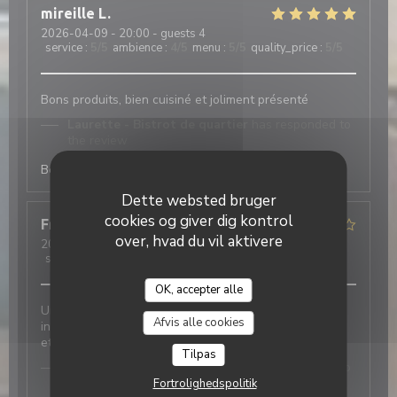
mireille
L
2026-04-09
- 20:00 - guests 4
service
:
5
/5
ambience
:
4
/5
menu
:
5
/5
quality_price
:
5
/5
Bons produits, bien cuisiné et joliment présenté
Laurette - Bistrot de quartier
has responded to
the review
Bonjour merci à vous :)
Dette websted bruger
cookies og giver dig kontrol
Franki
D
over, hvad du vil aktivere
2026-04-07
- 13:00 - guests 2
service
:
5
/5
ambience
:
4
/5
menu
:
4
/5
quality_price
:
4
/5
OK, accepter alle
Laurette - Bistrot de quartier
Un accueil chaleureux et convivial dans un cadre
Afvis alle cookies
intime. Des plats classiques présentés avec élégance
et goût.
Tilpas
Laurette - Bistrot de quartier
has responded to
the review
Fortrolighedspolitik