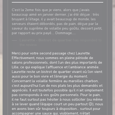
C’est la 2eme fois que je viens, alors que j’avais
beaucoup aimé en janvier dernier, j’ai été déçue : très
bruyant à l’étage, il y avait beaucoup de monde, les
serveurs étaient débordés, pas de pain, déçue par la
saveur du suprême de volaille peu goûtu, dessert petit,
par rapport au prix payé…. Dommage…..
Laurette - Bistrot de quartier
has responded to
the review
Merci pour votre second passage chez Laurette.
Effectivement, nous sommes en pleine période de
salons professionnels, dont l’un des plus importants de
Lille, ce qui explique l’affluence et l’ambiance animée.
Laurette reste un bistrot de quartier vivant où l’on vient
aussi pour le bon vivre et l’énergie du moment.
Concernant la volaille fermière au maroilles charbon,
c’est aujourd’hui l’un de nos plats les plus demandés et
appréciés. Il est toutefois possible qu’il n’ait simplement
pas correspondu à vos goûts personnels. Pour le pain,
il ne faut surtout pas hésiter à nous solliciter (ou même
à se lever quand l’équipe court un peu partout 😉), nous
en avons bien sûr toujours à disposition… surtout pour
accompagner une sauce qui, visiblement, n’était