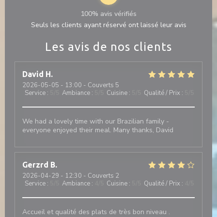
100% avis vérifiés
Seuls les clients ayant réservé ont laissé leur avis
Les avis de nos clients
David
H
2026-05-05
- 13:00 - Couverts 5
Service
:
5
/5
Ambiance
:
5
/5
Cuisine
:
5
/5
Qualité / Prix
:
5
/5
We had a lovely time with our Brazilian family -
everyone enjoyed their meal. Many thanks, David
Gerzrd
B
2026-04-29
- 12:30 - Couverts 2
Service
:
5
/5
Ambiance
:
4
/5
Cuisine
:
5
/5
Qualité / Prix
:
4
/5
Accueil et qualité des plats de très bon niveau .