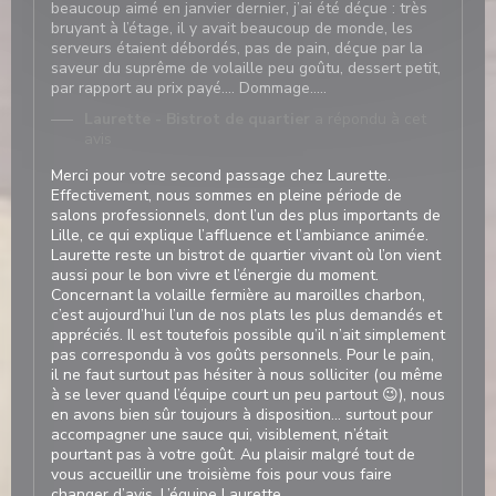
beaucoup aimé en janvier dernier, j’ai été déçue : très
bruyant à l’étage, il y avait beaucoup de monde, les
serveurs étaient débordés, pas de pain, déçue par la
saveur du suprême de volaille peu goûtu, dessert petit,
par rapport au prix payé…. Dommage…..
Laurette - Bistrot de quartier
a répondu à cet
avis
Merci pour votre second passage chez Laurette.
Effectivement, nous sommes en pleine période de
salons professionnels, dont l’un des plus importants de
Lille, ce qui explique l’affluence et l’ambiance animée.
Laurette reste un bistrot de quartier vivant où l’on vient
aussi pour le bon vivre et l’énergie du moment.
Concernant la volaille fermière au maroilles charbon,
c’est aujourd’hui l’un de nos plats les plus demandés et
appréciés. Il est toutefois possible qu’il n’ait simplement
pas correspondu à vos goûts personnels. Pour le pain,
il ne faut surtout pas hésiter à nous solliciter (ou même
à se lever quand l’équipe court un peu partout 😉), nous
en avons bien sûr toujours à disposition… surtout pour
accompagner une sauce qui, visiblement, n’était
pourtant pas à votre goût. Au plaisir malgré tout de
vous accueillir une troisième fois pour vous faire
changer d’avis. L’équipe Laurette