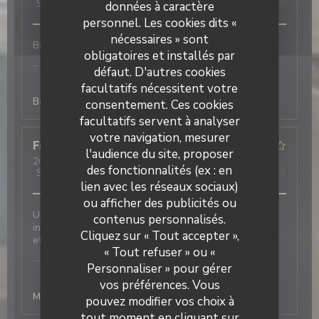
Service
:
5
/5
Ambiance
:
4
/5
Cuisine
:
5
/5
Qualité / Prix
:
5
/5
données à caractère
personnel. Les cookies dits «
nécessaires » sont
Bons produits, bien cuisiné et joliment présenté
obligatoires et installés par
Laurette - Bistrot de quartier
a répondu à cet
défaut. D'autres cookies
avis
facultatifs nécessitent votre
Bonjour merci à vous :)
consentement. Ces cookies
facultatifs servent à analyser
votre navigation, mesurer
Franki
D
l'audience du site, proposer
2026-04-07
- 13:00 - Couverts 2
des fonctionnalités (ex : en
Service
:
5
/5
Ambiance
:
4
/5
Cuisine
:
4
/5
Qualité / Prix
:
4
/5
lien avec les réseaux sociaux)
ou afficher des publicités ou
Un accueil chaleureux et convivial dans un cadre
contenus personnalisés.
Laurette - Bistrot de quartier
intime. Des plats classiques présentés avec élégance
Cliquez sur « Tout accepter »,
et goût.
« Tout refuser » ou «
Laurette - Bistrot de quartier
a répondu à cet
Personnaliser » pour gérer
avis
vos préférences. Vous
Merci de votre retour à bientôt chez Laurette
pouvez modifier vos choix à
tout moment en cliquant sur