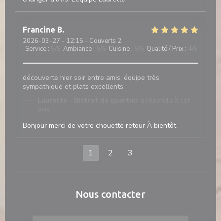
Francine
B
2026-03-27
- 12:15 - Couverts 2
Service
:
5
/5
Ambiance
:
5
/5
Cuisine
:
5
/5
Qualité / Prix
:
4
/5
découverte hier soir entre amis. équipe très
sympathique et plats excellents.
Laurette - Bistrot de quartier
a répondu à cet
avis
Bonjour merci de votre chouette retour À bientôt
1
2
3
Nous contacter