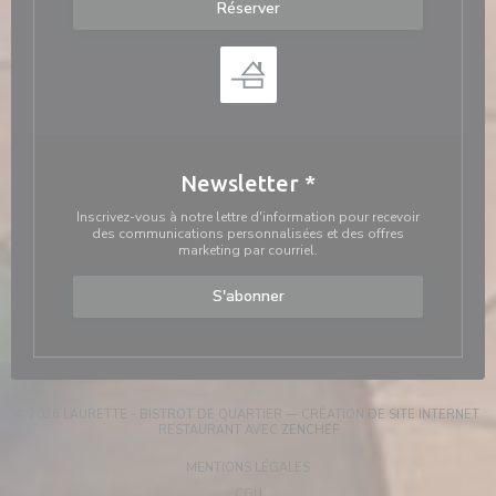
Réserver
Newsletter
*
Inscrivez-vous à notre lettre d'information pour recevoir
des communications personnalisées et des offres
marketing par courriel.
S'abonner
© 2026 LAURETTE - BISTROT DE QUARTIER — CRÉATION DE SITE INTERNET
((OUVRE UNE NOUVELLE F
RESTAURANT AVEC
ZENCHEF
((OUVRE UNE NOUVELLE FENÊT
MENTIONS LÉGALES
((OUVRE UNE NOUVELLE FENÊTRE))
CGU