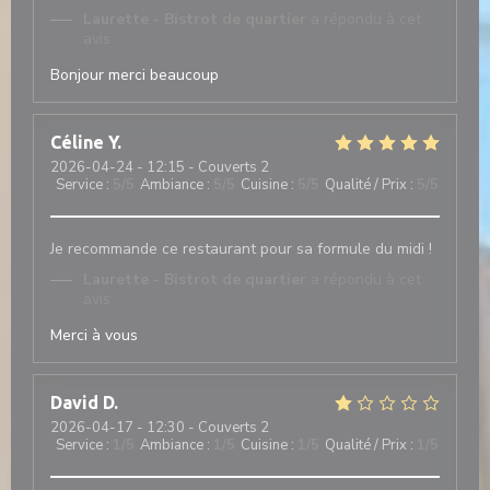
Laurette - Bistrot de quartier
a répondu à cet
avis
Bonjour merci beaucoup
Céline
Y
2026-04-24
- 12:15 - Couverts 2
Service
:
5
/5
Ambiance
:
5
/5
Cuisine
:
5
/5
Qualité / Prix
:
5
/5
Je recommande ce restaurant pour sa formule du midi !
Laurette - Bistrot de quartier
a répondu à cet
avis
Merci à vous
David
D
2026-04-17
- 12:30 - Couverts 2
Service
:
1
/5
Ambiance
:
1
/5
Cuisine
:
1
/5
Qualité / Prix
:
1
/5