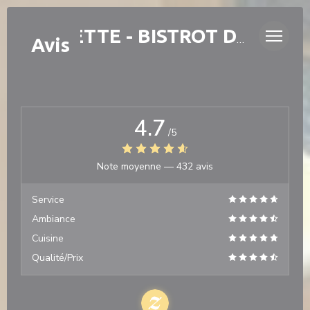
Personnalisation de vos choix en matière de cookies
LAURETTE - BISTROT DE QUARTIER
Avis
4.7
/5
Note moyenne —
432 avis
Service
Ambiance
Cuisine
Qualité/Prix