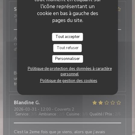
l'icône représentant un
Stephane
M
cookie en bas à gauche des
2026-03-31
- 12:30 - Couverts 2
pages du site.
Service
:
3
/5
Ambiance
:
5
/5
Cuisine
:
4
/5
Qualité / Prix
:
4
/5
Tout accepter
Ambiance très sympathique, bonne nourriture, prix
convenables, mais service un peu débordé - jour
Tout refuser
d'affluence.
Laurette - Bistrot de quartier
a répondu à cet
Personnaliser
avis
Politique de protection des données à caractère
Bonjour merci de votre retour effectivement ce salon
personnel
un des plus grand de l année nous a fait rencontré un
Politique de gestion des cookies
franc succès à bientôt pour un moment plus zen ;)
Blandine
G
2026-03-31
- 12:00 - Couverts 2
Service
:
3
/5
Ambiance
:
2
/5
Cuisine
:
3
/5
Qualité / Prix
:
2
/5
C’est la 2eme fois que je viens, alors que j’avais