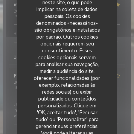
neste site, o que pode
mireille
L
implicar na coleta de dados
2026-04-09
- 20:00 - guests 4
pessoais. Os cookies
service
:
5
/5
ambience
:
4
/5
menu
:
5
/5
quality_price
:
5
/5
denominados «necessários»
são obrigatórios e instalados
Bons produits, bien cuisiné et joliment présenté
por padrão. Outros cookies
Laurette - Bistrot de quartier
has responded to
opcionais requerem seu
the review
consentimento. Esses
cookies opcionais servem
Bonjour merci à vous :)
para analisar sua navegação,
medir a audiência do site,
Franki
D
oferecer funcionalidades (por
2026-04-07
- 13:00 - guests 2
exemplo, relacionadas às
service
:
5
/5
ambience
:
4
/5
menu
:
4
/5
quality_price
:
4
/5
redes sociais) ou exibir
publicidade ou conteúdos
Laurette - Bistrot de quartier
Un accueil chaleureux et convivial dans un cadre
personalizados. Clique em
intime. Des plats classiques présentés avec élégance
'OK, aceitar tudo', 'Recusar
et goût.
tudo' ou 'Personalizar' para
Laurette - Bistrot de quartier
has responded to
gerenciar suas preferências.
the review
Você pode alterar suas