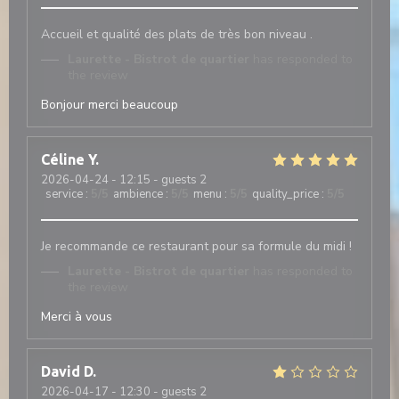
Accueil et qualité des plats de très bon niveau .
Laurette - Bistrot de quartier
has responded to
the review
Bonjour merci beaucoup
Céline
Y
2026-04-24
- 12:15 - guests 2
service
:
5
/5
ambience
:
5
/5
menu
:
5
/5
quality_price
:
5
/5
Je recommande ce restaurant pour sa formule du midi !
Laurette - Bistrot de quartier
has responded to
the review
Merci à vous
David
D
2026-04-17
- 12:30 - guests 2