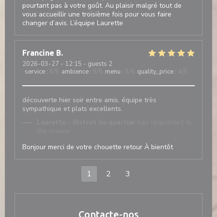
pourtant pas à votre goût. Au plaisir malgré tout de
vous accueillir une troisième fois pour vous faire
changer d’avis. L’équipe Laurette
Francine
B
2026-03-27
- 12:15 - guests 2
service
:
5
/5
ambience
:
5
/5
menu
:
5
/5
quality_price
:
4
/5
découverte hier soir entre amis. équipe très
sympathique et plats excellents.
Laurette - Bistrot de quartier
has responded to
the review
Bonjour merci de votre chouette retour À bientôt
1
2
3
Contacte-nos