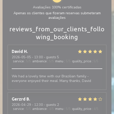
Avaliações 100% certificadas
Apenas os clientes que fizeram reservas submeteram
avaliações
reviews_from_our_clients_follo
wing_booking
David
H
2026-05-05
- 13:00 - guests 5
service
:
5
/5
ambience
:
5
/5
menu
:
5
/5
quality_price
:
5
/5
We had a lovely time with our Brazilian family -
everyone enjoyed their meal. Many thanks, David
Gerzrd
B
2026-04-29
- 12:30 - guests 2
service
:
5
/5
ambience
:
4
/5
menu
:
5
/5
quality_price
:
4
/5