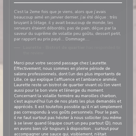
C’est la 2eme fois que je viens, alors que j’avais
beaucoup aimé en janvier dernier, j’ai été déçue : très
bruyant à l’étage, il y avait beaucoup de monde, les
serveurs étaient débordés, pas de pain, déçue par la
saveur du suprême de volaille peu goûtu, dessert petit,
par rapport au prix payé…. Dommage…..
Laurette - Bistrot de quartier
has responded to
the review
Merci pour votre second passage chez Laurette.
Effectivement, nous sommes en pleine période de
salons professionnels, dont l’un des plus importants de
Lille, ce qui explique l’affluence et l’ambiance animée.
Laurette reste un bistrot de quartier vivant où l’on vient
aussi pour le bon vivre et l’énergie du moment.
Concernant la volaille fermière au maroilles charbon,
c’est aujourd’hui l’un de nos plats les plus demandés et
appréciés. Il est toutefois possible qu’il n’ait simplement
pas correspondu à vos goûts personnels. Pour le pain,
il ne faut surtout pas hésiter à nous solliciter (ou même
à se lever quand l’équipe court un peu partout 😉), nous
en avons bien sûr toujours à disposition… surtout pour
accompagner une sauce qui, visiblement, n’était