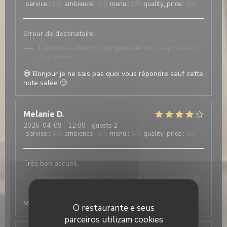
service
:
1
/5
ambience
:
1
/5
menu
:
1
/5
quality_price
:
1
/5
Erreur de destinataire
Laurette - Bistrot de quartier
has responded to
the review
😅 Bonjour je ne sais pas quoi vous répondre sauf cette
note salée 🙄
Melanie
D
2026-04-09
- 12:00 - guests 2
service
:
4
/5
ambience
:
4
/5
menu
:
4
/5
quality_price
:
4
/5
Très bon accueil.
Laurette - Bistrot de quartier
has responded to
the review
Merci à vous à bientôt
O restaurante e seus
parceiros utilizam cookies