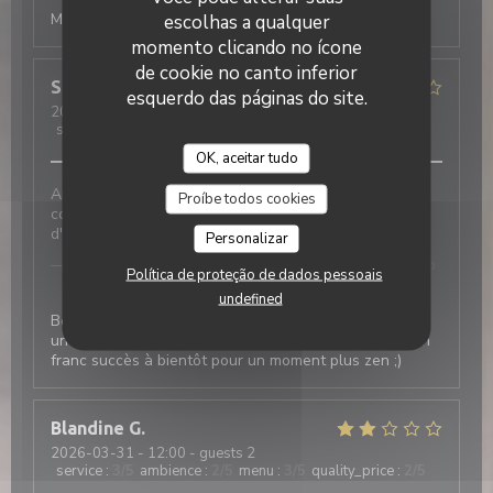
Merci de votre retour à bientôt chez Laurette
escolhas a qualquer
momento clicando no ícone
de cookie no canto inferior
Stephane
M
esquerdo das páginas do site.
2026-03-31
- 12:30 - guests 2
service
:
3
/5
ambience
:
5
/5
menu
:
4
/5
quality_price
:
4
/5
OK, aceitar tudo
Ambiance très sympathique, bonne nourriture, prix
Proíbe todos cookies
convenables, mais service un peu débordé - jour
d'affluence.
Personalizar
Laurette - Bistrot de quartier
has responded to
Política de proteção de dados pessoais
the review
undefined
Bonjour merci de votre retour effectivement ce salon
un des plus grand de l année nous a fait rencontré un
franc succès à bientôt pour un moment plus zen ;)
Blandine
G
2026-03-31
- 12:00 - guests 2
service
:
3
/5
ambience
:
2
/5
menu
:
3
/5
quality_price
:
2
/5