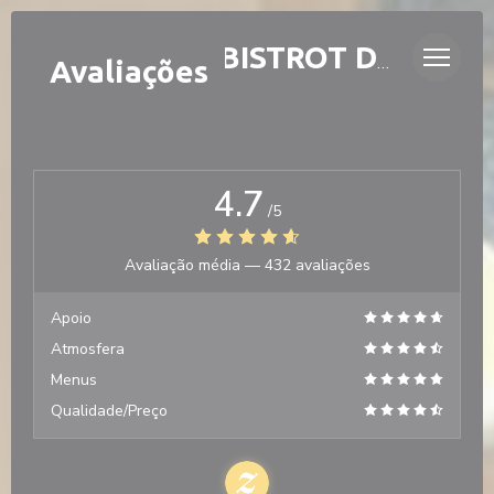
Painel de Gerenciamento de Cookies
LAURETTE - BISTROT DE QUARTIER
Avaliações
4.7
/5
Avaliação média —
432 avaliações
Apoio
Atmosfera
Menus
Qualidade/Preço