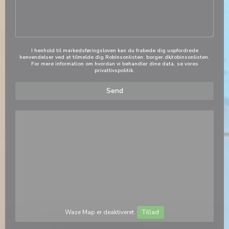
I henhold til markedsføringsloven kan du frabede dig uopfordrede
henvendelser ved at tilmelde dig Robinsonlisten:
borger.dk/robinsonlisten
.
For mere information om hvordan vi behandler dine data, se vores
privatlivspolitik
.
Waze Map er deaktiveret.
Tillad