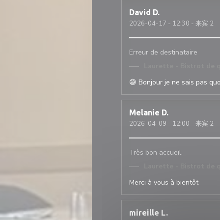
David
D
2026-04-17
- 12:30 - 来宾 2
Erreur de destinataire
Laurette - Bistrot de 
😅 Bonjour je ne sais pas qu
Melanie
D
2026-04-09
- 12:00 - 来宾 2
Très bon accueil.
Laurette - Bistrot de 
Merci à vous à bientôt
mireille
L