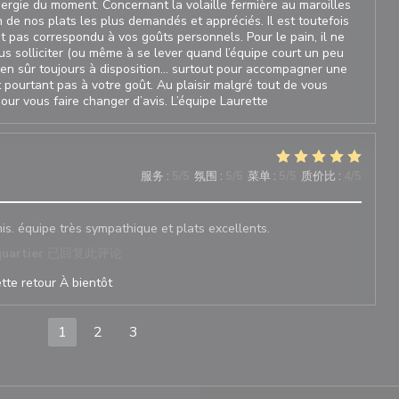
énergie du moment. Concernant la volaille fermière au maroilles
un de nos plats les plus demandés et appréciés. Il est toutefois
nt pas correspondu à vos goûts personnels. Pour le pain, il ne
us solliciter (ou même à se lever quand l’équipe court un peu
ien sûr toujours à disposition… surtout pour accompagner une
it pourtant pas à votre goût. Au plaisir malgré tout de vous
pour vous faire changer d’avis. L’équipe Laurette
服务
:
5
/5
氛围
:
5
/5
菜单
:
5
/5
质价比
:
4
/5
is. équipe très sympathique et plats excellents.
quartier
已回复此评论
tte retour À bientôt
1
2
3