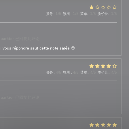
服务
:
1
/5
氛围
:
1
/5
菜单
:
1
/5
质价比
:
1
/5
quartier
已回复此评论
oi vous répondre sauf cette note salée 🙄
服务
:
4
/5
氛围
:
4
/5
菜单
:
4
/5
质价比
:
4
/5
quartier
已回复此评论