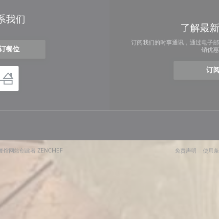
系我们
了解最
订阅我们的时事通讯，通过电子邮
订餐位
销优惠
订
((在新窗口中打开))
((在新窗
R — 餐馆网站创建者
ZENCHEF
免责声明
使用条