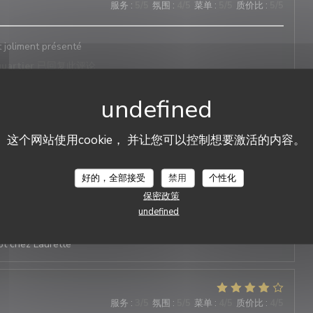
服务
:
5
/5
氛围
:
4
/5
菜单
:
5
/5
质价比
:
5
/5
t joliment présenté
quartier
已回复此评论
这个网站使用cookie， 并让您可以控制想要激活的内容。
服务
:
5
/5
氛围
:
4
/5
菜单
:
4
/5
质价比
:
4
/5
Laurette - Bistrot de quartier
好的，全部接受
禁用
个性化
vivial dans un cadre intime. Des plats classiques présentés
保密政策
undefined
quartier
已回复此评论
ôt chez Laurette
服务
:
3
/5
氛围
:
5
/5
菜单
:
4
/5
质价比
:
4
/5