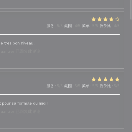
服务
:
5
/5
氛围
:
4
/5
菜单
:
5
/5
质价比
:
4
/5
de très bon niveau .
quartier
已回复此评论
服务
:
5
/5
氛围
:
5
/5
菜单
:
5
/5
质价比
:
5
/5
pour sa formule du midi !
quartier
已回复此评论