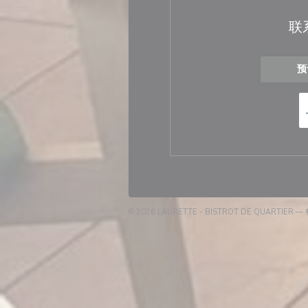
联
预
© 2026 LAURETTE - BISTROT DE QUARTIE