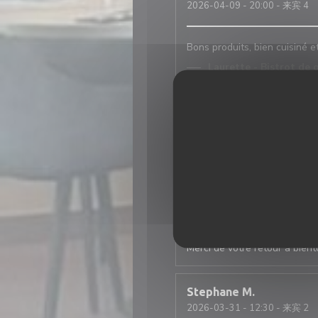
2026-04-09
- 20:00 - 来宾 4
Bons produits, bien cuisiné e
Laurette - Bistrot de 
Bonjour merci à vous :)
Franki
D
2026-04-07
- 13:00 - 来宾 2
Un accueil chaleureux et con
avec élégance et goût.
Laurette - Bistrot de 
Merci de votre retour à bient
Stephane
M
2026-03-31
- 12:30 - 来宾 2