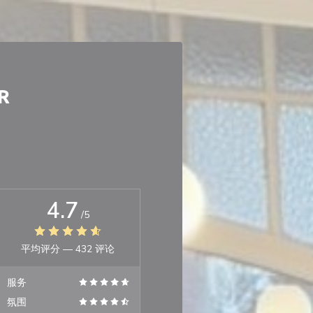
R
4.7
/5
平均评分 —
432 评论
服务
氛围