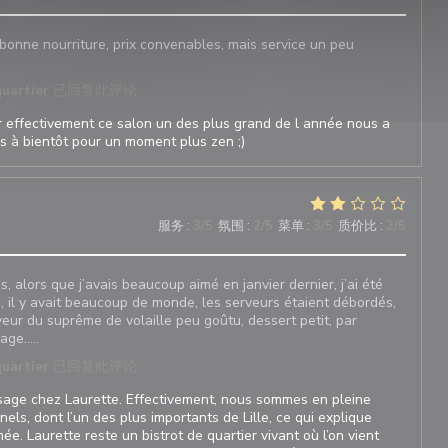
onne nourriture, prix convenables, mais service un peu
quartier
已回复此评论
r effectivement ce salon un des plus grand de l année nous a
ès à bientôt pour un moment plus zen ;)
服务
:
3
/5
氛围
:
2
/5
菜单
:
3
/5
质价比
:
2
/5
s, alors que j’avais beaucoup aimé en janvier dernier, j’ai été
e, il y avait beaucoup de monde, les serveurs étaient débordés,
eur du suprême de volaille peu goûtu, dessert petit, par
age…..
quartier
已回复此评论
sage chez Laurette. Effectivement, nous sommes en pleine
els, dont l’un des plus importants de Lille, ce qui explique
ée. Laurette reste un bistrot de quartier vivant où l’on vient