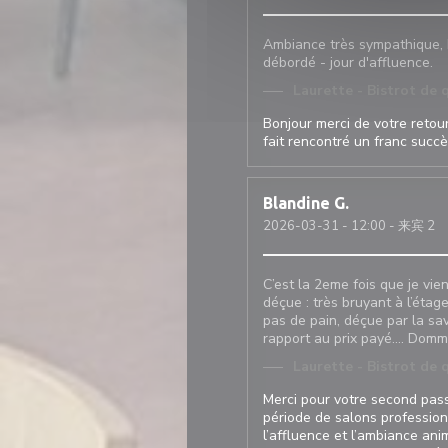
Ambiance très sympathique, b
débordé - jour d'affluence.
Laurette - Bistrot de 
Bonjour merci de votre retou
fait rencontré un franc succ
Blandine
G
2026-03-31
- 12:00 - 来宾 2
C’est la 2eme fois que je vien
déçue : très bruyant à l’étag
pas de pain, déçue par la sav
rapport au prix payé…. Domm
Laurette - Bistrot de 
Merci pour votre second pas
période de salons professionn
l’affluence et l’ambiance anim