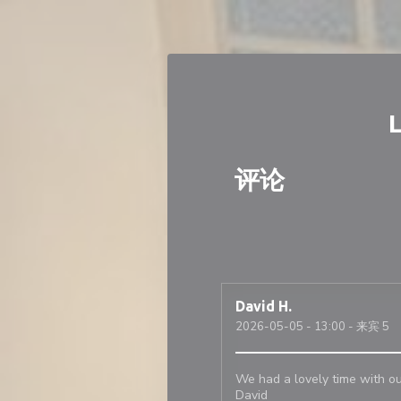
Cookie管理面板
评论
David
H
2026-05-05
- 13:00 - 来宾 5
We had a lovely time with ou
David