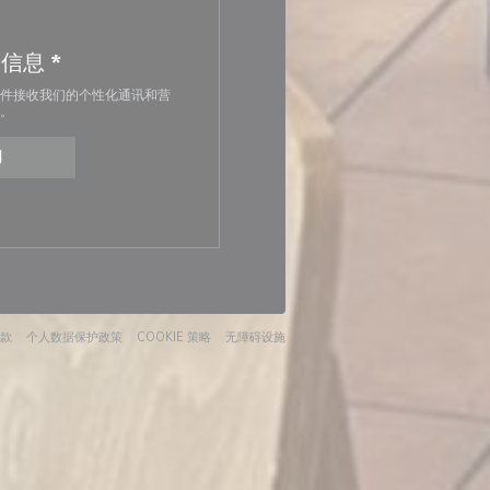
新信息
*
件接收我们的个性化通讯和营
。
阅
口中打开))
((在新窗口中打开))
((在新窗口中打开))
((在新窗口中打开))
((在新窗口中打开))
款
个人数据保护政策
COOKIE 策略
无障碍设施