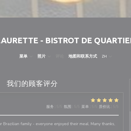
LAURETTE - BISTROT DE QUARTIE
菜单
照片
评论
地图和联系方式
ZH
我们的顾客评分
服务
:
5
/5
氛围
:
5
/5
菜单
:
5
/5
质价比
:
5
/5
r Brazilian family - everyone enjoyed their meal. Many thanks,