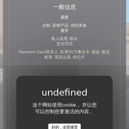
一般信息
菜肴
自制, 新鲜产品, 传统美食
服务
私人租用, 阳台
支付方式
Paiement Sans联系人, 欧洲卡/万事达卡, 现金, 签证,
检查, 美国运通, 借记卡
营业时间
星
-
星
11:45 - 14:00
这个网站使用cookie， 并让您
星期四
11:45 - 14:00
18:45 - 20:45
•
可以控制想要激活的内容。
星期五
11:45 - 14:00
Laurette - Bistrot de quartier
好的，全部接受