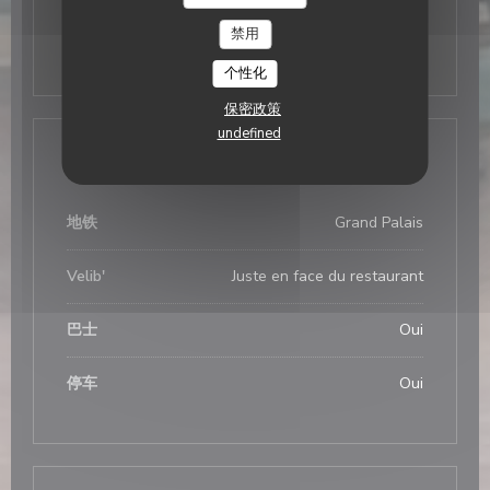
禁用
星
-
星
关闭
个性化
保密政策
undefined
交通
地铁
Grand Palais
Velib'
Juste en face du restaurant
巴士
Oui
停车
Oui