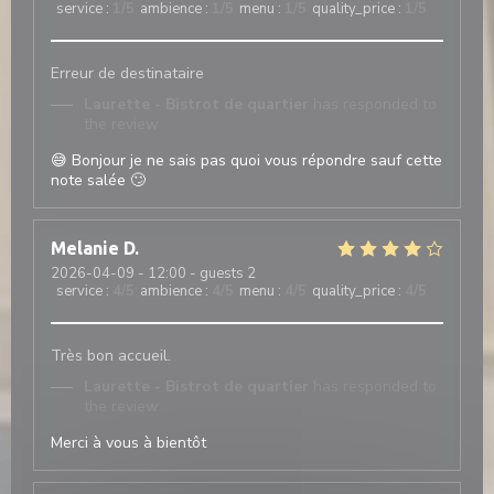
service
:
1
/5
ambience
:
1
/5
menu
:
1
/5
quality_price
:
1
/5
Erreur de destinataire
Laurette - Bistrot de quartier
has responded to
the review
😅 Bonjour je ne sais pas quoi vous répondre sauf cette
note salée 🙄
Melanie
D
2026-04-09
- 12:00 - guests 2
service
:
4
/5
ambience
:
4
/5
menu
:
4
/5
quality_price
:
4
/5
Très bon accueil.
Laurette - Bistrot de quartier
has responded to
the review
Merci à vous à bientôt