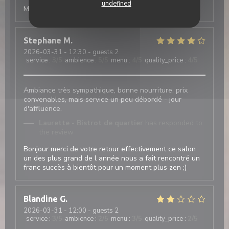
undefined
Merci de votre retour à bientôt chez Laurette
Stephane
M
2026-03-31
- 12:30 - guests 2
service
:
3
/5
ambience
:
5
/5
menu
:
4
/5
quality_price
:
4
/5
Ambiance très sympathique, bonne nourriture, prix
convenables, mais service un peu débordé - jour
d'affluence.
Laurette - Bistrot de quartier
has responded to
the review
Bonjour merci de votre retour effectivement ce salon
un des plus grand de l année nous a fait rencontré un
franc succès à bientôt pour un moment plus zen ;)
Blandine
G
2026-03-31
- 12:00 - guests 2
service
:
3
/5
ambience
:
2
/5
menu
:
3
/5
quality_price
:
2
/5