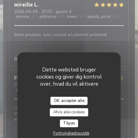
mireille
L
2026-04-09
- 20:00 - guests 4
service
:
5
/5
ambience
:
4
/5
menu
:
5
/5
quality_price
:
5
/5
Bons produits, bien cuisiné et joliment présenté
Laurette - Bistrot de quartier
has responded to
the review
Bonjour merci à vous :)
Dette websted bruger
cookies og giver dig kontrol
Franki
D
over, hvad du vil aktivere
2026-04-07
- 13:00 - guests 2
service
:
5
/5
ambience
:
4
/5
menu
:
4
/5
quality_price
:
4
/5
OK, accepter alle
Laurette - Bistrot de quartier
Un accueil chaleureux et convivial dans un cadre
Afvis alle cookies
intime. Des plats classiques présentés avec élégance
et goût.
Tilpas
Laurette - Bistrot de quartier
has responded to
the review
Fortrolighedspolitik