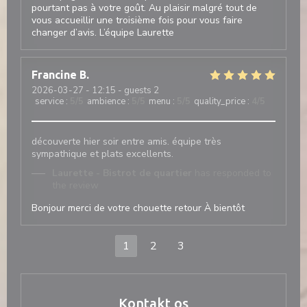
pourtant pas à votre goût. Au plaisir malgré tout de
vous accueillir une troisième fois pour vous faire
changer d’avis. L’équipe Laurette
Francine
B
2026-03-27
- 12:15 - guests 2
service
:
5
/5
ambience
:
5
/5
menu
:
5
/5
quality_price
:
4
/5
découverte hier soir entre amis. équipe très
sympathique et plats excellents.
Laurette - Bistrot de quartier
has responded to
the review
Bonjour merci de votre chouette retour À bientôt
1
2
3
Kontakt os