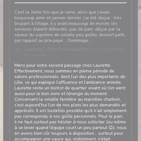
C’est la 2eme fois que je viens, alors que j’avais
beaucoup aimé en janvier dernier, j’ai été déçue : très
bruyant à l’étage, il y avait beaucoup de monde, les
serveurs étaient débordés, pas de pain, déçue par la
saveur du suprême de volaille peu goûtu, dessert petit,
par rapport au prix payé…. Dommage…..
Laurette - Bistrot de quartier
has responded to
the review
Merci pour votre second passage chez Laurette.
Effectivement, nous sommes en pleine période de
salons professionnels, dont l’un des plus importants de
Lille, ce qui explique l’affluence et l’ambiance animée.
Laurette reste un bistrot de quartier vivant où l’on vient
aussi pour le bon vivre et l’énergie du moment.
Concernant la volaille fermière au maroilles charbon,
c’est aujourd’hui l’un de nos plats les plus demandés et
appréciés. Il est toutefois possible qu’il n’ait simplement
pas correspondu à vos goûts personnels. Pour le pain,
il ne faut surtout pas hésiter à nous solliciter (ou même
à se lever quand l’équipe court un peu partout 😉), nous
en avons bien sûr toujours à disposition… surtout pour
accompagner une sauce qui, visiblement, n’était