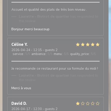
Accueil et qualité des plats de très bon niveau .
Laurette - Bistrot de quartier
has responded to
the review
Bonjour merci beaucoup
Céline
Y
2026-04-24
- 12:15 - guests 2
service
:
5
/5
ambience
:
5
/5
menu
:
5
/5
quality_price
:
5
/5
Je recommande ce restaurant pour sa formule du midi !
Laurette - Bistrot de quartier
has responded to
the review
Merci à vous
David
D
2026-04-17
- 12:30 - guests 2