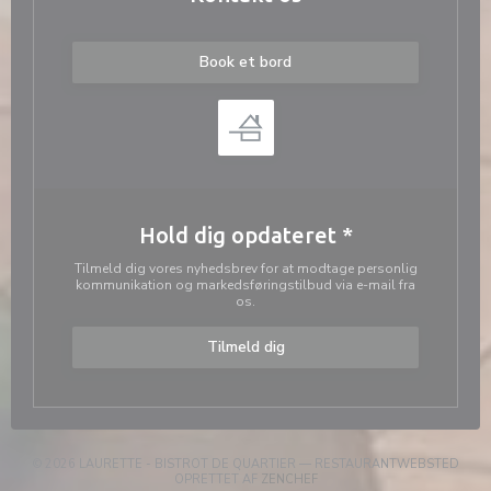
Book et bord
Hold dig opdateret
*
Tilmeld dig vores nyhedsbrev for at modtage personlig
kommunikation og markedsføringstilbud via e-mail fra
os.
Tilmeld dig
© 2026 LAURETTE - BISTROT DE QUARTIER — RESTAURANTWEBSTED
((ÅBNER I ET NYT VINDUE))
OPRETTET AF
ZENCHEF