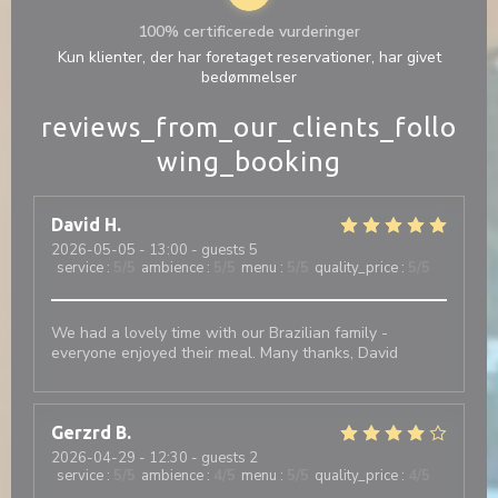
100% certificerede vurderinger
Kun klienter, der har foretaget reservationer, har givet
bedømmelser
reviews_from_our_clients_follo
wing_booking
David
H
2026-05-05
- 13:00 - guests 5
service
:
5
/5
ambience
:
5
/5
menu
:
5
/5
quality_price
:
5
/5
We had a lovely time with our Brazilian family -
everyone enjoyed their meal. Many thanks, David
Gerzrd
B
2026-04-29
- 12:30 - guests 2
service
:
5
/5
ambience
:
4
/5
menu
:
5
/5
quality_price
:
4
/5