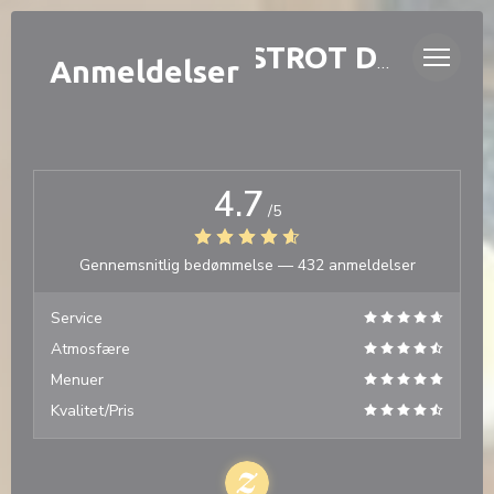
CCookie-styringspanel
LAURETTE - BISTROT DE QUARTIER
Anmeldelser
4.7
/5
Gennemsnitlig bedømmelse —
432 anmeldelser
Service
Atmosfære
Menuer
Kvalitet/Pris