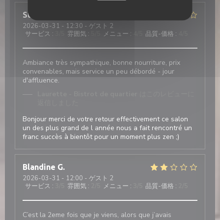
Stephane
M
2026-03-31
- 12:30 - ゲスト 2
サービス
:
3
/5
雰囲気
:
5
/5
メニュー
:
4
/5
品質-価格
:
4
/5
Ambiance très sympathique, bonne nourriture, prix
convenables, mais service un peu débordé - jour
d'affluence.
Laurette - Bistrot de quartier
はこのレビューに
返信しました
Bonjour merci de votre retour effectivement ce salon
un des plus grand de l année nous a fait rencontré un
franc succès à bientôt pour un moment plus zen ;)
Blandine
G
2026-03-31
- 12:00 - ゲスト 2
サービス
:
3
/5
雰囲気
:
2
/5
メニュー
:
3
/5
品質-価格
:
2
/5
C’est la 2eme fois que je viens, alors que j’avais