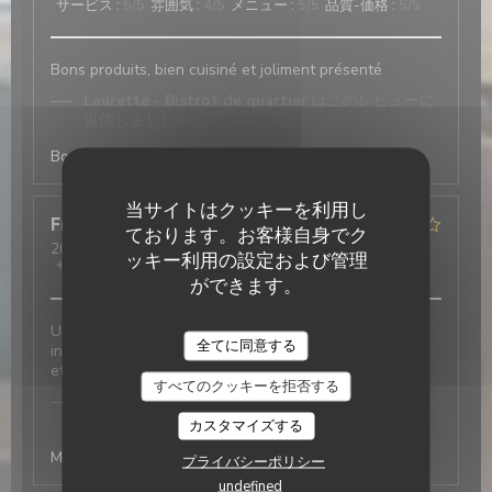
サービス
:
5
/5
雰囲気
:
4
/5
メニュー
:
5
/5
品質-価格
:
5
/5
Bons produits, bien cuisiné et joliment présenté
Laurette - Bistrot de quartier
はこのレビューに
返信しました
Bonjour merci à vous :)
当サイトはクッキーを利用し
Franki
D
ております。お客様自身でク
2026-04-07
- 13:00 - ゲスト 2
ッキー利用の設定および管理
サービス
:
5
/5
雰囲気
:
4
/5
メニュー
:
4
/5
品質-価格
:
4
/5
ができます。
Un accueil chaleureux et convivial dans un cadre
Laurette - Bistrot de quartier
全てに同意する
intime. Des plats classiques présentés avec élégance
et goût.
すべてのクッキーを拒否する
Laurette - Bistrot de quartier
はこのレビューに
返信しました
カスタマイズする
Merci de votre retour à bientôt chez Laurette
プライバシーポリシー
undefined