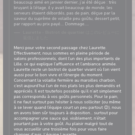
beaucoup aimé en janvier dernier, j’ai été déçue : très
bruyant à l’étage, il y avait beaucoup de monde, les
serveurs étaient débordés, pas de pain, déçue par la
saveur du suprême de volaille peu goûtu, dessert petit,
par rapport au prix payé…. Dommage…..
Laurette - Bistrot de quartier
はこのレビューに
返信しました
Merci pour votre second passage chez Laurette.
Effectivement, nous sommes en pleine période de
salons professionnels, dont l’un des plus importants de
Lille, ce qui explique l’affluence et l’ambiance animée.
Laurette reste un bistrot de quartier vivant où l’on vient
aussi pour le bon vivre et l’énergie du moment.
Concernant la volaille fermière au maroilles charbon,
c’est aujourd’hui l’un de nos plats les plus demandés et
appréciés. Il est toutefois possible qu’il n’ait simplement
pas correspondu à vos goûts personnels. Pour le pain,
il ne faut surtout pas hésiter à nous solliciter (ou même
à se lever quand l’équipe court un peu partout 😉), nous
en avons bien sûr toujours à disposition… surtout pour
accompagner une sauce qui, visiblement, n’était
pourtant pas à votre goût. Au plaisir malgré tout de
vous accueillir une troisième fois pour vous faire
changer d’avis. L’équipe Laurette