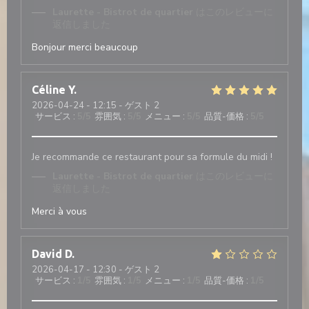
Laurette - Bistrot de quartier
はこのレビューに
返信しました
Bonjour merci beaucoup
Céline
Y
2026-04-24
- 12:15 - ゲスト 2
サービス
:
5
/5
雰囲気
:
5
/5
メニュー
:
5
/5
品質-価格
:
5
/5
Je recommande ce restaurant pour sa formule du midi !
Laurette - Bistrot de quartier
はこのレビューに
返信しました
Merci à vous
David
D
2026-04-17
- 12:30 - ゲスト 2
サービス
:
1
/5
雰囲気
:
1
/5
メニュー
:
1
/5
品質-価格
:
1
/5