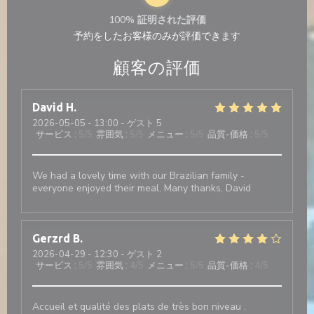
100% 証明された評価
予約をしたお客様のみが評価できます
顧客の評価
David
H
2026-05-05
- 13:00 - ゲスト 5
サービス
:
5
/5
雰囲気
:
5
/5
メニュー
:
5
/5
品質-価格
:
5
/5
We had a lovely time with our Brazilian family -
everyone enjoyed their meal. Many thanks, David
Gerzrd
B
2026-04-29
- 12:30 - ゲスト 2
サービス
:
5
/5
雰囲気
:
4
/5
メニュー
:
5
/5
品質-価格
:
4
/5
Accueil et qualité des plats de très bon niveau .