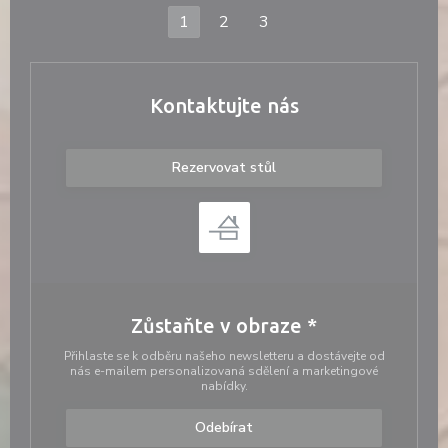
1
2
3
Kontaktujte nás
Rezervovat stůl
Zůstaňte v obraze
*
Přihlaste se k odběru našeho newsletteru a dostávejte od
nás e-mailem personalizovaná sdělení a marketingové
nabídky.
Odebírat