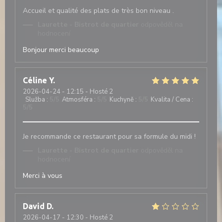
Accueil et qualité des plats de très bon niveau .
Laurette - Bistrot de quartier
odpověděl na
hodnocení
Bonjour merci beaucoup
Céline
Y
2026-04-24
- 12:15 - Hosté 2
Služba
:
5
/5
Atmosféra
:
5
/5
Kuchyně
:
5
/5
Kvalita / Cena
:
5
/5
Je recommande ce restaurant pour sa formule du midi !
Laurette - Bistrot de quartier
odpověděl na
hodnocení
Merci à vous
David
D
2026-04-17
- 12:30 - Hosté 2