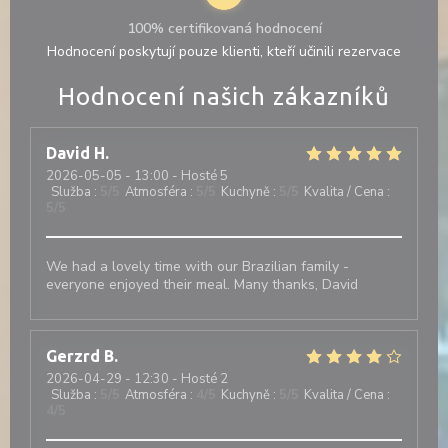
100% certifikovaná hodnocení
Hodnocení poskytují pouze klienti, kteří učinili rezervace
Hodnocení našich zákazníků
David
H
2026-05-05
- 13:00 - Hosté 5
Služba
:
5
/5
Atmosféra
:
5
/5
Kuchyně
:
5
/5
Kvalita / Cena
:
5
/5
We had a lovely time with our Brazilian family -
everyone enjoyed their meal. Many thanks, David
Gerzrd
B
2026-04-29
- 12:30 - Hosté 2
Služba
:
5
/5
Atmosféra
:
4
/5
Kuchyně
:
5
/5
Kvalita / Cena
:
4
/5