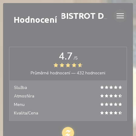
Panel pro správu cookies
LAURETTE - BISTROT DE QUARTIER
Hodnocení
4.7
/5
Průměrné hodnocení —
432 hodnoceni
Služba
Atmosféra
Menu
Kvalita/Cena