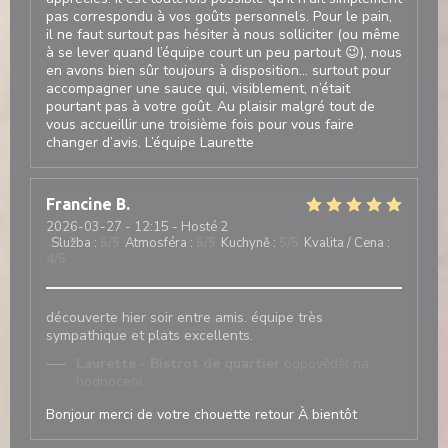
pas correspondu à vos goûts personnels. Pour le pain,
il ne faut surtout pas hésiter à nous solliciter (ou même
à se lever quand l’équipe court un peu partout 😉), nous
en avons bien sûr toujours à disposition… surtout pour
accompagner une sauce qui, visiblement, n’était
pourtant pas à votre goût. Au plaisir malgré tout de
vous accueillir une troisième fois pour vous faire
changer d’avis. L’équipe Laurette
Francine
B
2026-03-27
- 12:15 - Hosté 2
Služba
:
5
/5
Atmosféra
:
5
/5
Kuchyně
:
5
/5
Kvalita / Cena
:
4
/5
découverte hier soir entre amis. équipe très
sympathique et plats excellents.
Laurette - Bistrot de quartier
odpověděl na
hodnocení
Bonjour merci de votre chouette retour À bientôt