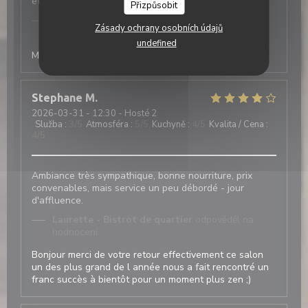
et goût.
Přizpůsobit
Laurette - Bistrot de quartier
odpověděl na
Zásady ochrany osobních údajů
hodnocení
undefined
Merci de votre retour à bientôt chez Laurette
Stephane
M
2026-03-31
- 12:30 - Hosté 2
Služba
:
3
/5
Atmosféra
:
5
/5
Kuchyně
:
4
/5
Kvalita / Cena
:
4
/5
Ambiance très sympathique, bonne nourriture, prix
convenables, mais service un peu débordé - jour
d'affluence.
Laurette - Bistrot de quartier
odpověděl na
hodnocení
Bonjour merci de votre retour effectivement ce salon
un des plus grand de l année nous a fait rencontré un
franc succès à bientôt pour un moment plus zen ;)