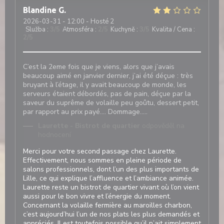
Blandine
G
2026-03-31
- 12:00 - Hosté 2
Služba
:
3
/5
Atmosféra
:
2
/5
Kuchyně
:
3
/5
Kvalita / Cena
:
2
/5
C’est la 2eme fois que je viens, alors que j’avais
beaucoup aimé en janvier dernier, j’ai été déçue : très
bruyant à l’étage, il y avait beaucoup de monde, les
serveurs étaient débordés, pas de pain, déçue par la
saveur du suprême de volaille peu goûtu, dessert petit,
par rapport au prix payé…. Dommage…..
Laurette - Bistrot de quartier
odpověděl na
hodnocení
Merci pour votre second passage chez Laurette.
Effectivement, nous sommes en pleine période de
salons professionnels, dont l’un des plus importants de
Lille, ce qui explique l’affluence et l’ambiance animée.
Laurette reste un bistrot de quartier vivant où l’on vient
aussi pour le bon vivre et l’énergie du moment.
Concernant la volaille fermière au maroilles charbon,
c’est aujourd’hui l’un de nos plats les plus demandés et
appréciés. Il est toutefois possible qu’il n’ait simplement