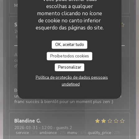
Merci de votre retour à bientôt chez Laurette
escolhas a qualquer
momento clicando no ícone
de cookie no canto inferior
Stephane
M
esquerdo das páginas do site.
2026-03-31
- 12:30 - guests 2
service
:
3
/5
ambience
:
5
/5
menu
:
4
/5
quality_price
:
4
/5
OK, aceitar tudo
Ambiance très sympathique, bonne nourriture, prix
Proíbe todos cookies
convenables, mais service un peu débordé - jour
d'affluence.
Personalizar
Laurette - Bistrot de quartier
has responded to
Política de proteção de dados pessoais
the review
undefined
Bonjour merci de votre retour effectivement ce salon
un des plus grand de l année nous a fait rencontré un
franc succès à bientôt pour un moment plus zen ;)
Blandine
G
2026-03-31
- 12:00 - guests 2
service
:
3
/5
ambience
:
2
/5
menu
:
3
/5
quality_price
:
2
/5