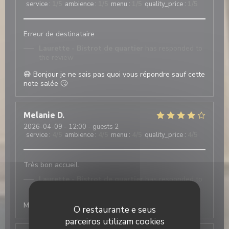
service
:
1
/5
ambience
:
1
/5
menu
:
1
/5
quality_price
:
1
/5
Erreur de destinataire
Laurette - Bistrot de quartier
has responded to
the review
😅 Bonjour je ne sais pas quoi vous répondre sauf cette
note salée 🙄
Melanie
D
2026-04-09
- 12:00 - guests 2
service
:
4
/5
ambience
:
4
/5
menu
:
4
/5
quality_price
:
4
/5
Très bon accueil.
Laurette - Bistrot de quartier
has responded to
the review
Merci à vous à bientôt
O restaurante e seus
parceiros utilizam cookies