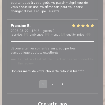
pourtant pas à votre goût. Au plaisir malgré tout de
vous accueillir une troisième fois pour vous faire
changer d’avis. L’équipe Laurette
Francine
B
2026-03-27
- 12:15 - guests 2
service
:
5
/5
ambience
:
5
/5
menu
:
5
/5
quality_price
:
4
/5
découverte hier soir entre amis. équipe très
sympathique et plats excellents.
Laurette - Bistrot de quartier
has responded to
the review
Bonjour merci de votre chouette retour À bientôt
1
2
3
Contacte-nos