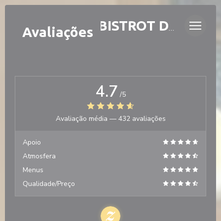
Painel de Gerenciamento de Cookies
LAURETTE - BISTROT DE QUARTIER
Avaliações
4.7
/5
Avaliação média —
432 avaliações
Apoio
Atmosfera
Menus
Qualidade/Preço