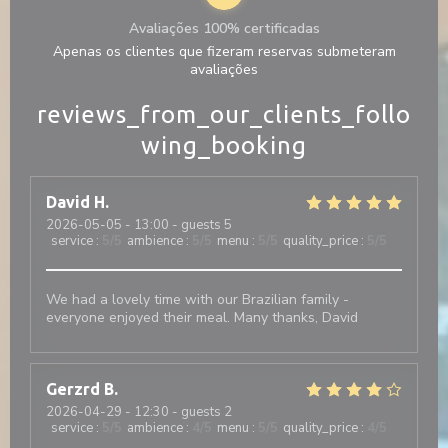
Avaliações 100% certificadas
Apenas os clientes que fizeram reservas submeteram
avaliações
reviews_from_our_clients_follo
wing_booking
David
H
2026-05-05
- 13:00 - guests 5
service
:
5
/5
ambience
:
5
/5
menu
:
5
/5
quality_price
:
5
/5
We had a lovely time with our Brazilian family -
everyone enjoyed their meal. Many thanks, David
Gerzrd
B
2026-04-29
- 12:30 - guests 2
service
:
5
/5
ambience
:
4
/5
menu
:
5
/5
quality_price
:
4
/5