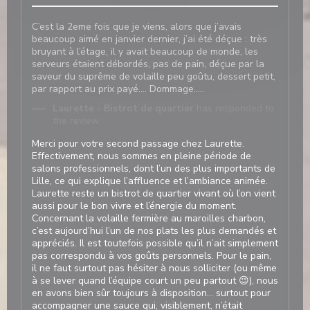
C’est la 2eme fois que je viens, alors que j’avais
beaucoup aimé en janvier dernier, j’ai été déçue : très
bruyant à l’étage, il y avait beaucoup de monde, les
serveurs étaient débordés, pas de pain, déçue par la
saveur du suprême de volaille peu goûtu, dessert petit,
par rapport au prix payé…. Dommage…..
Laurette - Bistrot de quartier
has responded to
the review
Merci pour votre second passage chez Laurette.
Effectivement, nous sommes en pleine période de
salons professionnels, dont l’un des plus importants de
Lille, ce qui explique l’affluence et l’ambiance animée.
Laurette reste un bistrot de quartier vivant où l’on vient
aussi pour le bon vivre et l’énergie du moment.
Concernant la volaille fermière au maroilles charbon,
c’est aujourd’hui l’un de nos plats les plus demandés et
appréciés. Il est toutefois possible qu’il n’ait simplement
pas correspondu à vos goûts personnels. Pour le pain,
il ne faut surtout pas hésiter à nous solliciter (ou même
à se lever quand l’équipe court un peu partout 😉), nous
en avons bien sûr toujours à disposition… surtout pour
accompagner une sauce qui, visiblement, n’était