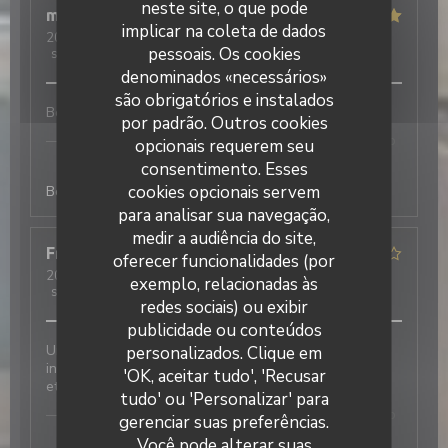
neste site, o que pode
mireille
L
implicar na coleta de dados
2026-04-09
- 20:00 - guests 4
pessoais. Os cookies
service
:
5
/5
ambience
:
4
/5
menu
:
5
/5
quality_price
:
5
/5
denominados «necessários»
são obrigatórios e instalados
Bons produits, bien cuisiné et joliment présenté
por padrão. Outros cookies
Laurette - Bistrot de quartier
has responded to
opcionais requerem seu
the review
consentimento. Esses
cookies opcionais servem
Bonjour merci à vous :)
para analisar sua navegação,
medir a audiência do site,
Franki
D
oferecer funcionalidades (por
2026-04-07
- 13:00 - guests 2
exemplo, relacionadas às
service
:
5
/5
ambience
:
4
/5
menu
:
4
/5
quality_price
:
4
/5
redes sociais) ou exibir
publicidade ou conteúdos
Laurette - Bistrot de quartier
Un accueil chaleureux et convivial dans un cadre
personalizados. Clique em
intime. Des plats classiques présentés avec élégance
'OK, aceitar tudo', 'Recusar
et goût.
tudo' ou 'Personalizar' para
Laurette - Bistrot de quartier
has responded to
gerenciar suas preferências.
the review
Você pode alterar suas