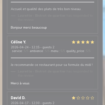
Accueil et qualité des plats de très bon niveau .
Laurette - Bistrot de quartier
has responded to
the review
Bonjour merci beaucoup
Céline
Y
2026-04-24
- 12:15 - guests 2
service
:
5
/5
ambience
:
5
/5
menu
:
5
/5
quality_price
:
5
/5
Je recommande ce restaurant pour sa formule du midi !
Laurette - Bistrot de quartier
has responded to
the review
Merci à vous
David
D
2026-04-17
- 12:30 - guests 2