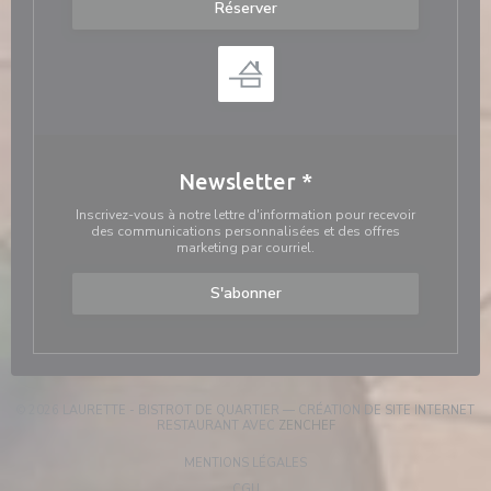
Réserver
Newsletter
*
Inscrivez-vous à notre lettre d'information pour recevoir
des communications personnalisées et des offres
marketing par courriel.
S'abonner
© 2026 LAURETTE - BISTROT DE QUARTIER — CRÉATION DE SITE INTERNET
((OUVRE UNE NOUVELLE F
RESTAURANT AVEC
ZENCHEF
((OUVRE UNE NOUVELLE FENÊT
MENTIONS LÉGALES
((OUVRE UNE NOUVELLE FENÊTRE))
CGU