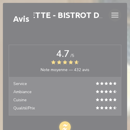
Personnalisation de vos choix en matière de cookies
LAURETTE - BISTROT DE QUARTIER
Avis
4.7
/5
Note moyenne —
432 avis
Service
Ambiance
Cuisine
Qualité/Prix