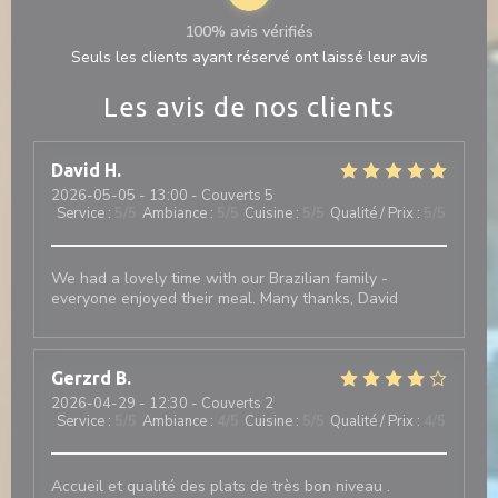
100% avis vérifiés
Seuls les clients ayant réservé ont laissé leur avis
Les avis de nos clients
David
H
2026-05-05
- 13:00 - Couverts 5
Service
:
5
/5
Ambiance
:
5
/5
Cuisine
:
5
/5
Qualité / Prix
:
5
/5
We had a lovely time with our Brazilian family -
everyone enjoyed their meal. Many thanks, David
Gerzrd
B
2026-04-29
- 12:30 - Couverts 2
Service
:
5
/5
Ambiance
:
4
/5
Cuisine
:
5
/5
Qualité / Prix
:
4
/5
Accueil et qualité des plats de très bon niveau .