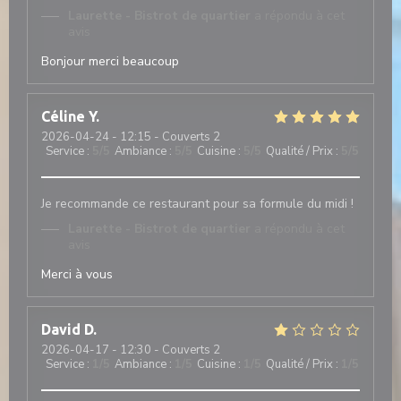
Laurette - Bistrot de quartier
a répondu à cet
avis
Bonjour merci beaucoup
Céline
Y
2026-04-24
- 12:15 - Couverts 2
Service
:
5
/5
Ambiance
:
5
/5
Cuisine
:
5
/5
Qualité / Prix
:
5
/5
Je recommande ce restaurant pour sa formule du midi !
Laurette - Bistrot de quartier
a répondu à cet
avis
Merci à vous
David
D
2026-04-17
- 12:30 - Couverts 2
Service
:
1
/5
Ambiance
:
1
/5
Cuisine
:
1
/5
Qualité / Prix
:
1
/5