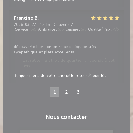
Francine
B
2026-03-27
- 12:15 - Couverts 2
Service
:
5
/5
Ambiance
:
5
/5
Cuisine
:
5
/5
Qualité / Prix
:
4
/5
découverte hier soir entre amis. équipe très
sympathique et plats excellents.
Laurette - Bistrot de quartier
a répondu à cet
avis
Bonjour merci de votre chouette retour À bientôt
1
2
3
Nous contacter