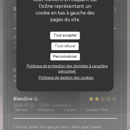
l'icône représentant un
Stephane
M
cookie en bas à gauche des
2026-03-31
- 12:30 - Couverts 2
pages du site.
Service
:
3
/5
Ambiance
:
5
/5
Cuisine
:
4
/5
Qualité / Prix
:
4
/5
Tout accepter
Ambiance très sympathique, bonne nourriture, prix
convenables, mais service un peu débordé - jour
Tout refuser
d'affluence.
Laurette - Bistrot de quartier
a répondu à cet
Personnaliser
avis
Politique de protection des données à caractère
Bonjour merci de votre retour effectivement ce salon
personnel
un des plus grand de l année nous a fait rencontré un
Politique de gestion des cookies
franc succès à bientôt pour un moment plus zen ;)
Blandine
G
2026-03-31
- 12:00 - Couverts 2
Service
:
3
/5
Ambiance
:
2
/5
Cuisine
:
3
/5
Qualité / Prix
:
2
/5
C’est la 2eme fois que je viens, alors que j’avais