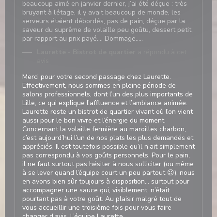
beaucoup aimé en janvier dernier, j’ai été déçue : très
bruyant à l’étage, il y avait beaucoup de monde, les
serveurs étaient débordés, pas de pain, déçue par la
saveur du suprême de volaille peu goûtu, dessert petit,
par rapport au prix payé…. Dommage…..
Laurette - Bistrot de quartier
a répondu à cet
avis
Merci pour votre second passage chez Laurette.
Effectivement, nous sommes en pleine période de
salons professionnels, dont l’un des plus importants de
Lille, ce qui explique l’affluence et l’ambiance animée.
Laurette reste un bistrot de quartier vivant où l’on vient
aussi pour le bon vivre et l’énergie du moment.
Concernant la volaille fermière au maroilles charbon,
c’est aujourd’hui l’un de nos plats les plus demandés et
appréciés. Il est toutefois possible qu’il n’ait simplement
pas correspondu à vos goûts personnels. Pour le pain,
il ne faut surtout pas hésiter à nous solliciter (ou même
à se lever quand l’équipe court un peu partout 😉), nous
en avons bien sûr toujours à disposition… surtout pour
accompagner une sauce qui, visiblement, n’était
pourtant pas à votre goût. Au plaisir malgré tout de
vous accueillir une troisième fois pour vous faire
changer d’avis. L’équipe Laurette