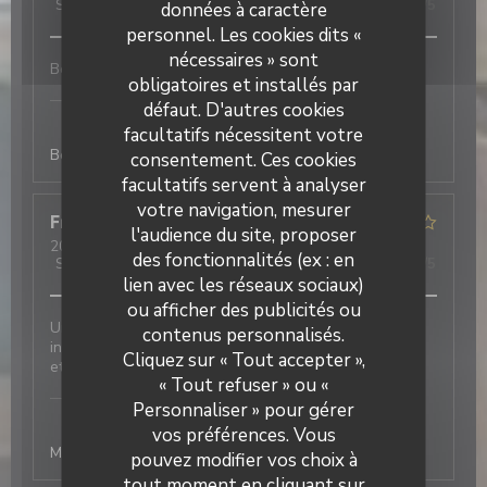
Service
:
5
/5
Ambiance
:
4
/5
Cuisine
:
5
/5
Qualité / Prix
:
5
/5
données à caractère
personnel. Les cookies dits «
nécessaires » sont
Bons produits, bien cuisiné et joliment présenté
obligatoires et installés par
Laurette - Bistrot de quartier
a répondu à cet
défaut. D'autres cookies
avis
facultatifs nécessitent votre
Bonjour merci à vous :)
consentement. Ces cookies
facultatifs servent à analyser
votre navigation, mesurer
Franki
D
l'audience du site, proposer
2026-04-07
- 13:00 - Couverts 2
des fonctionnalités (ex : en
Service
:
5
/5
Ambiance
:
4
/5
Cuisine
:
4
/5
Qualité / Prix
:
4
/5
lien avec les réseaux sociaux)
ou afficher des publicités ou
Un accueil chaleureux et convivial dans un cadre
contenus personnalisés.
Laurette - Bistrot de quartier
intime. Des plats classiques présentés avec élégance
Cliquez sur « Tout accepter »,
et goût.
« Tout refuser » ou «
Laurette - Bistrot de quartier
a répondu à cet
Personnaliser » pour gérer
avis
vos préférences. Vous
Merci de votre retour à bientôt chez Laurette
pouvez modifier vos choix à
tout moment en cliquant sur