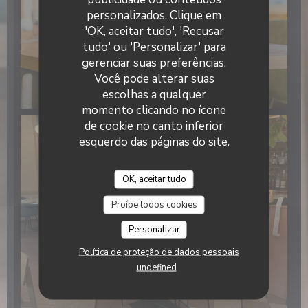
Laurette - Bistrot de quartier
personalizados. Clique em
'OK, aceitar tudo', 'Recusar
tudo' ou 'Personalizar' para
gerenciar suas preferências.
Você pode alterar suas
escolhas a qualquer
momento clicando no ícone
de cookie no canto inferior
esquerdo das páginas do site.
OK, aceitar tudo
Proíbe todos cookies
Personalizar
Política de proteção de dados pessoais
undefined