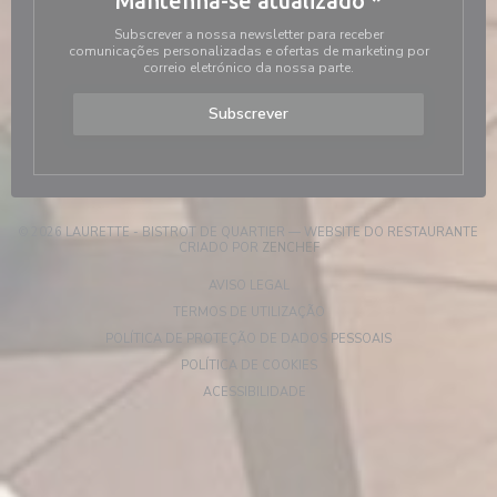
Mantenha-se atualizado
*
Subscrever a nossa newsletter para receber
comunicações personalizadas e ofertas de marketing por
correio eletrónico da nossa parte.
Subscrever
© 2026 LAURETTE - BISTROT DE QUARTIER — WEBSITE DO RESTAURANTE
((ABRE NUMA NOVA JANELA))
CRIADO POR
ZENCHEF
((ABRE NUMA NOVA JANELA))
AVISO LEGAL
((ABRE NUMA NOVA JANELA)
TERMOS DE UTILIZAÇÃO
((ABRE NUMA NOV
POLÍTICA DE PROTEÇÃO DE DADOS PESSOAIS
((ABRE NUMA NOVA JANELA))
POLÍTICA DE COOKIES
((ABRE NUMA NOVA JANELA))
ACESSIBILIDADE