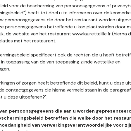
leid voor de bescherming van persoonsgegevens of privacybe
ngsbeleid") heeft tot doel u te informeren over de kenmerke
uw persoonsgegevens die door het restaurant worden uitgev
e persoonsgegevens betreffende u kan plaatsvinden door mid
jk, de website van het restaurant www.laurettelille.fr (hierna d
elaties met het restaurant.
rmingsbeleid specificeert ook de rechten die u heeft betref
n toepassing van de van toepassing zijnde wettelijke en
ngen.
kingen of zorgen heeft betreffende dit beleid, kunt u deze ui
de contactgegevens die hierna vermeld staan in de paragraaf 
t u deze uitoefenen?".
 van persoonsgegevens die aan u worden gepresenteer
eschermingsbeleid betreffen die welke door het restau
hoedanigheid van verwerkingsverantwoordelijke voor zij