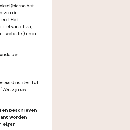
leid (hierna het
n van de
oerd. Het
del van of via,
e "website") en in
fende uw
teraard richten tot
"Wat zijn uw
d en beschreven
rant worden
n eigen