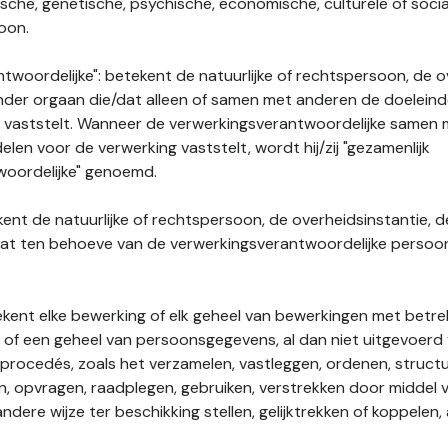
gische, genetische, psychische, economische, culturele of socia
soon.
twoordelijke": betekent de natuurlijke of rechtspersoon, de o
ander orgaan die/dat alleen of samen met anderen de doelein
 vaststelt. Wanneer de verwerkingsverantwoordelijke samen
len voor de verwerking vaststelt, wordt hij/zij "gezamenlijk
woordelijke" genoemd.
kent de natuurlijke of rechtspersoon, de overheidsinstantie, d
dat ten behoeve van de verwerkingsverantwoordelijke perso
tekent elke bewerking of elk geheel van bewerkingen met betre
f een geheel van persoonsgegevens, al dan niet uitgevoerd 
rocedés, zoals het verzamelen, vastleggen, ordenen, structu
en, opvragen, raadplegen, gebruiken, verstrekken door middel
ndere wijze ter beschikking stellen, gelijktrekken of koppelen