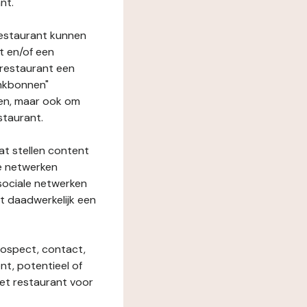
nt.
restaurant kunnen
t en/of een
t restaurant een
enkbonnen"
den, maar ook om
staurant.
at stellen content
ze netwerken
 sociale netwerken
t daadwerkelijk een
rospect, contact,
ent, potentieel of
het restaurant voor