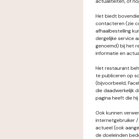
actualiteiten, of 
Het biedt bovendie
contacteren (zie c
afhaalbestelling ku
dergelijke service
genoemd) bij het r
informatie en actua
Het restaurant behe
te publiceren op s
(bijvoorbeeld, Face
die daadwerkelijk 
pagina heeft die hij
Ook kunnen verwerk
internetgebruiker / 
actueel (ook aange
de doeleinden bedo