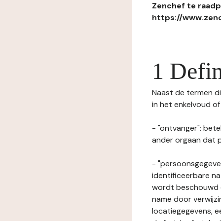
Zenchef te raadpl
https://www.zenc
1 Defin
Naast de termen die
in het enkelvoud o
- "ontvanger": bete
ander orgaan dat p
- "persoonsgegeven
identificeerbare na
wordt beschouwd ee
name door verwijzi
locatiegegevens, ee