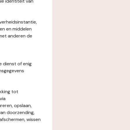
le identiteit van
verheidsinstantie,
den en middelen
 met anderen de
e dienst of enig
onsgegevens
kking tot
via
reren, opslaan,
 van doorzending,
, afschermen, wissen