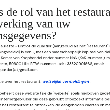
s de rol van het restaura
werking van uw
nsgegevens?
Laurette - Bistrot de quartier (aangeduid als het "restaurant" i
gsbeleid) is een -, met een maatschappelijk kapitaal van Na
e Kamer van Koophandel onder nummer NaN (KvK-nummer ), me
erté, 59800 Lille, BTW-nummer: , tel: +33320901666, email:
quartier{at}gmail.com.
ie over het restaurant,
wettelijke vermeldingen
.
beheert deze website (zie de "website" zoals hierboven gedefi
 internetgebruiker die deze gebruikt of bezoekt informatie be
an het restaurant te ontdekken, de aangeboden kaarten en men