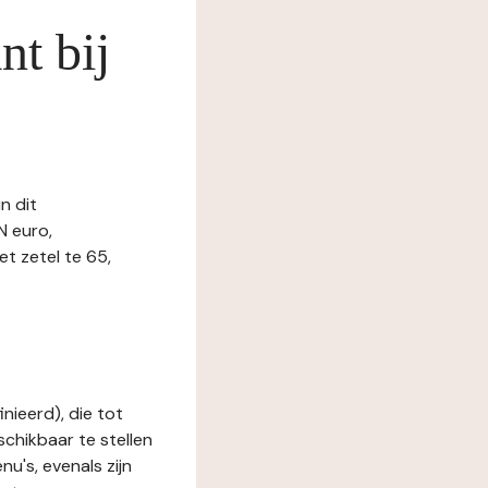
nt bij
n dit
N euro,
t zetel te 65,
nieerd), die tot
schikbaar te stellen
u's, evenals zijn