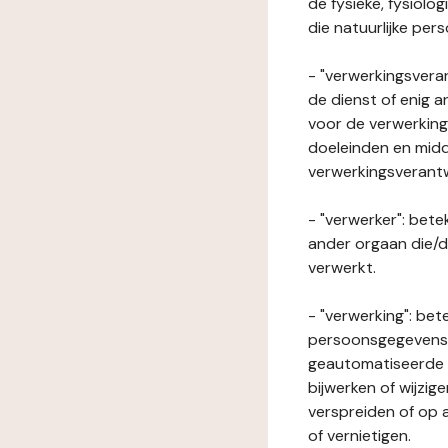
de fysieke, fysiolo
die natuurlijke per
- "verwerkingsveran
de dienst of enig 
voor de verwerking
doeleinden en midde
verwerkingsverant
- "verwerker": bete
ander orgaan die/
verwerkt.
- "verwerking": be
persoonsgegevens o
geautomatiseerde p
bijwerken of wijzig
verspreiden of op a
of vernietigen.