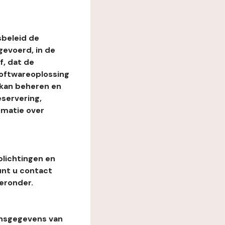
beleid de
evoerd, in de
, dat de
softwareoplossing
 kan beheren en
eservering,
rmatie over
plichtingen en
unt u contact
eronder.
onsgegevens van