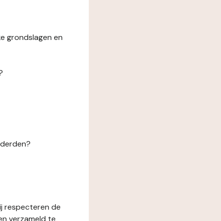
ke grondslagen en
?
n derden?
ij respecteren de
en verzameld te