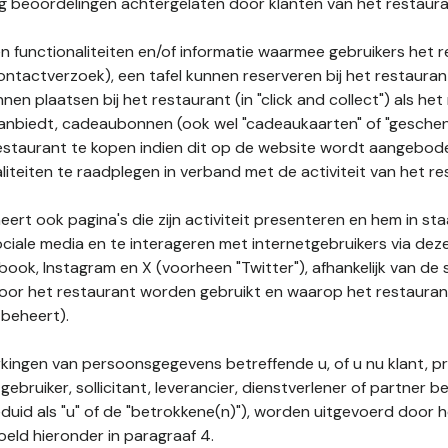
nog beoordelingen achtergelaten door klanten van het restaura
n functionaliteiten en/of informatie waarmee gebruikers het 
ontactverzoek), een tafel kunnen reserveren bij het restauran
nnen plaatsen bij het restaurant (in "click and collect") als he
 aanbiedt, cadeaubonnen (ook wel "cadeaukaarten" of "gesch
estaurant te kopen indien dit op de website wordt aangebo
liteiten te raadplegen in verband met de activiteit van het re
ert ook pagina's die zijn activiteit presenteren en hem in sta
ociale media en te interageren met internetgebruikers via de
book, Instagram en X (voorheen "Twitter"), afhankelijk van de
door het restaurant worden gebruikt en waarop het restauran
 beheert).
ingen van persoonsgegevens betreffende u, of u nu klant, p
gebruiker, sollicitant, leverancier, dienstverlener of partner b
duid als "u" of de "betrokkene(n)"), worden uitgevoerd door 
eld hieronder in paragraaf 4.