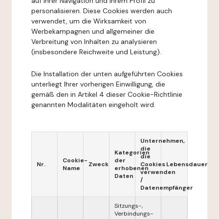
auf Ihrer Navigation und Ihrem Profil zu
personalisieren. Diese Cookies werden auch
verwendet, um die Wirksamkeit von
Werbekampagnen und allgemeiner die
Verbreitung von Inhalten zu analysieren
(insbesondere Reichweite und Leistung).
Die Installation der unten aufgeführten Cookies
unterliegt Ihrer vorherigen Einwilligung, die
gemäß den in Artikel 4 dieser Cookie-Richtlinie
genannten Modalitäten eingeholt wird.
Unternehmen,
die
Kategorien
die
Cookie-
der
Nr.
Zweck
Cookies
Lebensdauer
Name
erhobenen
verwenden
Daten
/
Datenempfänger
Sitzungs-,
Verbindungs-