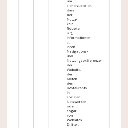
um
sicherzustellen,
dass
der
Nutzer
kein
Roboter
ist),
Informationen
zu
Ihren
Navigations-
und
Nutzungspräferenzen
der
Website,
der
Seiten
des
Restaurants
in
sozialen
Netzwerken
oder
sogar
von
Websites
Dritter,