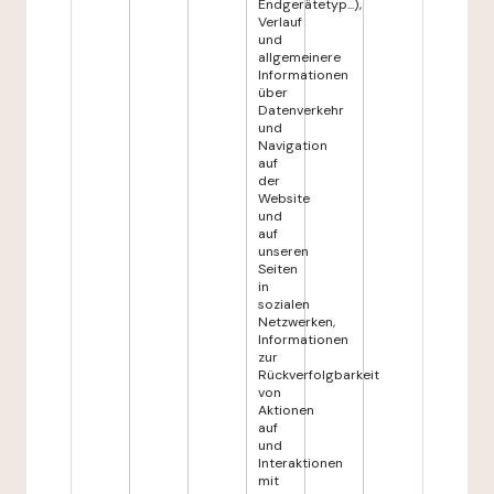
Endgerätetyp...),
Verlauf
und
allgemeinere
Informationen
über
Datenverkehr
und
Navigation
auf
der
Website
und
auf
unseren
Seiten
in
sozialen
Netzwerken,
Informationen
zur
Rückverfolgbarkeit
von
Aktionen
auf
und
Interaktionen
mit