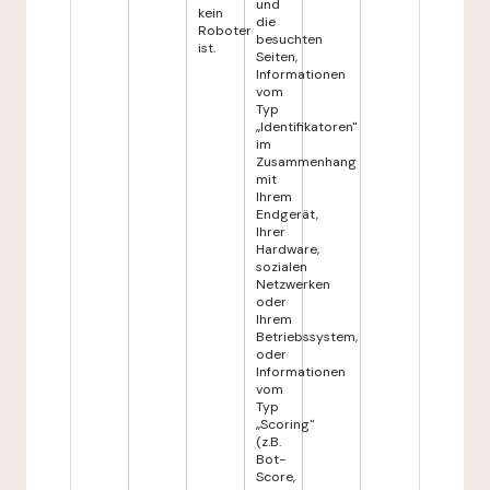
und
kein
die
Roboter
besuchten
ist.
Seiten,
Informationen
vom
Typ
„Identifikatoren"
im
Zusammenhang
mit
Ihrem
Endgerät,
Ihrer
Hardware,
sozialen
Netzwerken
oder
Ihrem
Betriebssystem,
oder
Informationen
vom
Typ
„Scoring"
(z.B.
Bot-
Score,