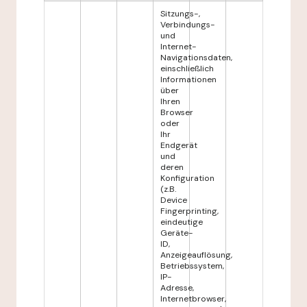
Sitzungs-,
Verbindungs-
und
Internet-
Navigationsdaten,
einschließlich
Informationen
über
Ihren
Browser
oder
Ihr
Endgerät
und
deren
Konfiguration
(z.B.
Device
Fingerprinting,
eindeutige
Geräte-
ID,
Anzeigeauflösung,
Betriebssystem,
IP-
Adresse,
Internetbrowser,