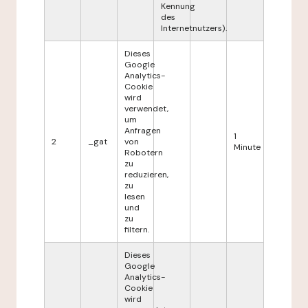
Kennung
des
Internetnutzers).
Dieses
Google
Analytics-
Cookie
wird
verwendet,
um
Anfragen
1
2
_gat
von
Minute
Robotern
zu
reduzieren,
zu
lesen
und
zu
filtern.
Dieses
Google
Analytics-
Cookie
wird