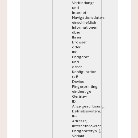
Verbindungs-
und
Internet-
Navigationsdaten,
einschließlich
Informationen
über
Ihren
Browser
oder
Ihr
Endgerät
und
deren
Konfiguration
(z.B.
Device
Fingerprinting,
eindeutige
Geräte-
ID,
Anzeigeauflösung,
Betriebssystem,
IP-
Adresse,
Internetbrowser,
Endgerätetyp...),
Verlauf