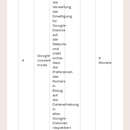
die
Verwaltung
der
Einwilligung
für
Google-
Dienste
auf
der
Website
und
stellt
Google
sicher,
6
4
consent
dass
Monate
mode
die
Präferenzen
des
Nutzers
in
Bezug
auf
die
Datenerhebung
in
allen
Google-
Diensten
respektiert