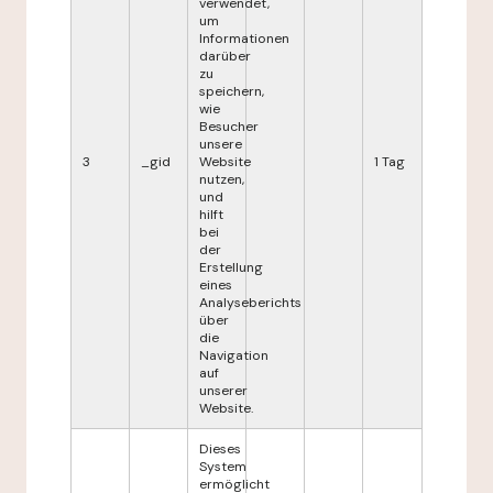
verwendet,
um
Informationen
darüber
zu
speichern,
wie
Besucher
unsere
3
_gid
Website
1 Tag
nutzen,
und
hilft
bei
der
Erstellung
eines
Analyseberichts
über
die
Navigation
auf
unserer
Website.
Dieses
System
ermöglicht