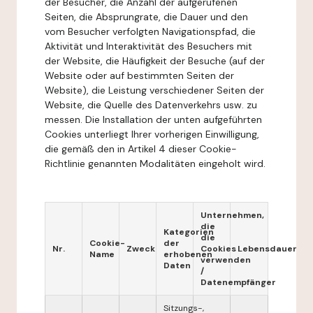
der Besucher, die Anzahl der aufgerufenen
Seiten, die Absprungrate, die Dauer und den
vom Besucher verfolgten Navigationspfad, die
Aktivität und Interaktivität des Besuchers mit
der Website, die Häufigkeit der Besuche (auf der
Website oder auf bestimmten Seiten der
Website), die Leistung verschiedener Seiten der
Website, die Quelle des Datenverkehrs usw. zu
messen. Die Installation der unten aufgeführten
Cookies unterliegt Ihrer vorherigen Einwilligung,
die gemäß den in Artikel 4 dieser Cookie-
Richtlinie genannten Modalitäten eingeholt wird.
Unternehmen,
die
Kategorien
die
Cookie-
der
Nr.
Zweck
Cookies
Lebensdauer
Name
erhobenen
verwenden
Daten
/
Datenempfänger
Sitzungs-,