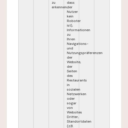
zu
dass
erkennen.
der
Nutzer
kein
Roboter
ist),
Informationen
zu
Ihren
Navigations-
und
Nutzungspräferenzen
der
Website,
der
Seiten
des
Restaurants
in
sozialen
Netzwerken
oder
sogar
von
Websites
Dritter,
Standortdaten
(z.B.