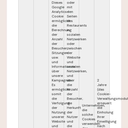
Dieses
oder
Google
mit
Analytics-
den
Cookie
Seiten
ermöglicht
des
die
Restaurants
Berechnung
in
der
sozialen
Anzahl
Netzwerken
der
oder
Besucher,
zwischen
Sitzungen
der
usw.
Website
und
und
Informationen
sozialen
über
Netzwerken,
unsere
und
Kampagnen.
über
2
Es
die
Jahre
ermöglicht
Anzahl
(das
somit
der
Cookie-
die
Besucher,
Verwaltungsmodul
Verfolgung
die
erneuert
Unternehmen,
der
Herkunft
die
die
Nutzung
der
Einholung
solche
unserer
Nutzer
Ihrer
Cookies
Website
und
Einwilligung
verwenden:
und
die
nach