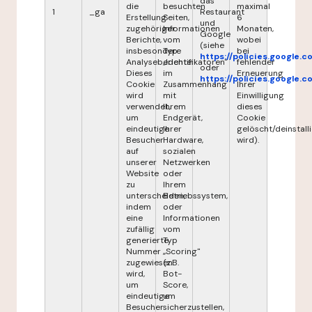
das
die
besuchten
maximal
1
_ga
Restaurant
Erstellung
Seiten,
6
und
zugehöriger
Informationen
Monaten,
Google
Berichte,
vom
wobei
(siehe
insbesondere
Typ
bei
https://policies.google.
Analyseberichte.
„Identifikatoren"
fehlender
oder
Dieses
im
Erneuerung
https://policies.google.
Cookie
Zusammenhang
Ihrer
wird
mit
Einwilligung
verwendet,
Ihrem
dieses
um
Endgerät,
Cookie
eindeutige
Ihrer
gelöscht/deinstalli
Besucher
Hardware,
wird).
auf
sozialen
unserer
Netzwerken
Website
oder
zu
Ihrem
unterscheiden,
Betriebssystem,
indem
oder
eine
Informationen
zufällig
vom
generierte
Typ
Nummer
„Scoring"
zugewiesen
(z.B.
wird,
Bot-
um
Score,
eindeutige
um
Besucher
sicherzustellen,