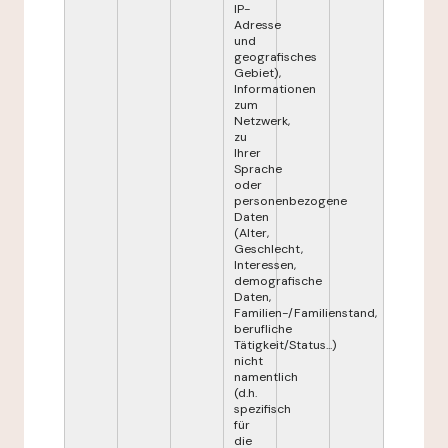
IP-
Adresse
und
geografisches
Gebiet),
Informationen
zum
Netzwerk,
zu
Ihrer
Sprache
oder
personenbezogene
Daten
(Alter,
Geschlecht,
Interessen,
demografische
Daten,
Familien-/Familienstand,
berufliche
Tätigkeit/Status...)
nicht
namentlich
(d.h.
spezifisch
für
die