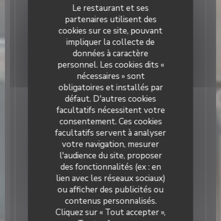
Le restaurant et ses
partenaires utilisent des
Cuisine de saison, sincère et généreuse
cookies sur ce site, pouvant
impliquer la collecte de
Ici sont travaillés les meilleurs produits frais
données à caractère
et disponibles du moment, nous travaillons
personnel. Les cookies dits «
main dans la main avec nos fournisseurs
nécessaires » sont
locaux. La carte à l’ardoise change chaque
obligatoires et installés par
semaine : viandes de races, pêche du jour,
défaut. D'autres cookies
fruits et légumes disponibles… et des
facultatifs nécessitent votre
suggestions plus audacieuses parfois. Les
assiettes parlent de gourmandise, de goût et
consentement. Ces cookies
de partage.
facultatifs servent à analyser
votre navigation, mesurer
l'audience du site, proposer
des fonctionnalités (ex : en
lien avec les réseaux sociaux)
Ambiance conviviale
ou afficher des publicités ou
contenus personnalisés.
Laurette - Bistrot de quartier
Cliquez sur « Tout accepter »,
Chez Laurette, on ne vient pas juste pour