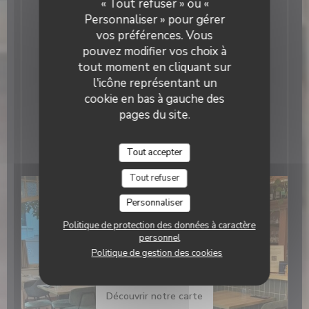
« Tout refuser » ou «
manger, on vient pour se retrouver. Que ce
Personnaliser » pour gérer
soit entre amis, en famille ou entre collègues,
vos préférences. Vous
l’ambiance reste toujours joyeuse et
pouvez modifier vos choix à
détendue. On rit, on échange, on prend le
temps, sans prétention, comme chez un ami.
tout moment en cliquant sur
l'icône représentant un
cookie en bas à gauche des
pages du site.
Tout accepter
Tout refuser
Personnaliser
Politique de protection des données à caractère
personnel
Politique de gestion des cookies
Découvrir notre carte